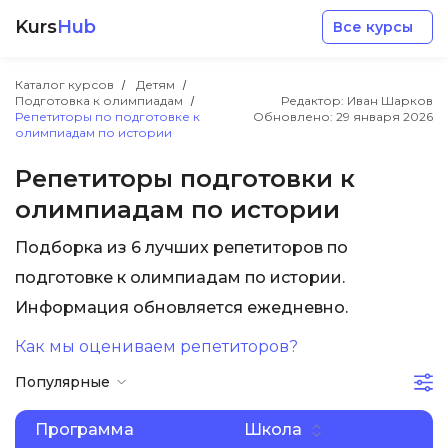
Kurs
Hub
Все курсы
Каталог курсов
Детям
Подготовка к олимпиадам
Редактор: Иван Шарков
Репетиторы по подготовке к
Обновлено:
29 января 2026
олимпиадам по истории
Репетиторы подготовки к
олимпиадам по истории
Разработка
Подборка из 6 лучших репетиторов по
Маркетинг
подготовке к олимпиадам по истории.
Информация обновляется ежедневно.
Дизайн
Как мы оцениваем репетиторов?
Популярные
Аналитика
Программа
Школа
Менеджмент