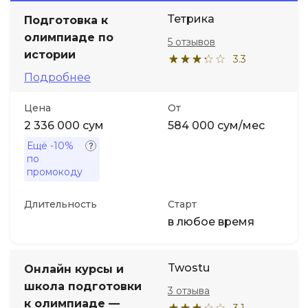
Тетрика
Подготовка к
Иностранные языки
олимпиаде по
5 отзывов
истории
3.3
Soft Skills
Подробнее
Цена
От
ДПО
2 336 000 сум
584 000 сум/мес
Ещё
-10%
Детям
по
промокоду
Акции и промокоды
Длительность
Старт
в любое время
Twostu
Онлайн курсы и
школа подготовки
3 отзыва
к олимпиаде —
3.1