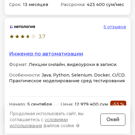
Срок:
13 месяцев
Рассрочка:
423 400 сум/мес
5 отзывов
3.7
Инженер по автоматизации
Формат:
Лекции онлайн, видеоуроки в записи.
Особенности:
Java, Python, Selenium, Docker, CI/CD.
Практическое моделирование сред тестирования
Начало:
5 сентября
Цена:
12 979 400 сум
-53 %
Продолжая использовать сайт, вы
Срок:
13 месяцев
Рассрочка:
424 130 сум/мес
Окей
соглашаетесь с
условиями
использования
файлов cookie 🍪