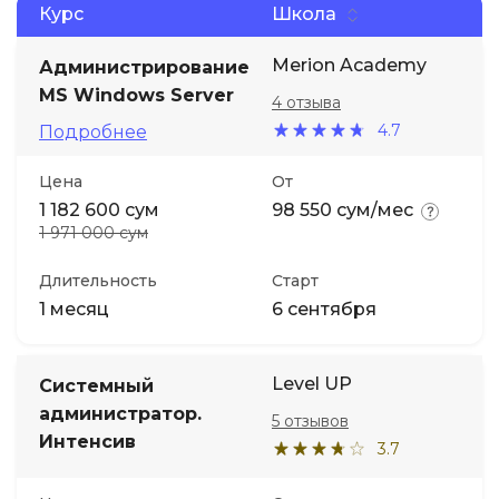
Курс
Школа
Иностранные языки
Merion Academy
Администрирование
MS Windows Server
4 отзыва
Soft Skills
4.7
Подробнее
ДПО
Цена
От
1 182 600 сум
98 550 сум/мес
1 971 000 сум
Детям
Длительность
Старт
Акции и промокоды
1 месяц
6 сентября
Level UP
Системный
администратор.
5 отзывов
Интенсив
3.7