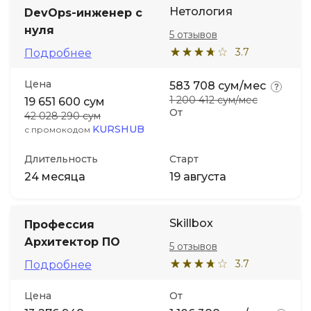
Нетология
DevOps-инженер с
нуля
5 отзывов
3.7
Подробнее
Цена
583 708 сум/мес
1 200 412 сум/мес
19 651 600 сум
От
42 028 290 сум
KURSHUB
с промокодом
Длительность
Старт
24 месяца
19 августа
Skillbox
Профессия
Архитектор ПО
5 отзывов
3.7
Подробнее
Цена
От