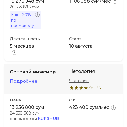
13 276 948 сум
1 106 388 сум/мес
26 553 896 сум
Ещё
-20%
по
промокоду
Длительность
Старт
5 месяцев
10 августа
Нетология
Сетевой инженер
5 отзывов
Подробнее
3.7
Цена
От
13 256 800 сум
423 400 сум/мес
24 558 368 сум
KURSHUB
с промокодом