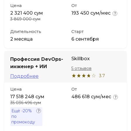
Цена
От
2 321 400 сум
193 450 сум/мес
3 869 000 сум
Длительность
Старт
2 месяца
6 сентября
Skillbox
Профессия DevOps-
инженер + ИИ
5 отзывов
3.7
Подробнее
Цена
От
17 518 248 сум
486 618 сум/мес
35 036 496 сум
Ещё
-20%
по
промокоду