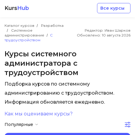
Kurs
Hub
Все курсы
Каталог курсов
Разработка
Системное
Редактор: Иван Шарков
администрирование
С
Обновлено:
10 августа 2026
трудоустройством
Курсы системного
администратора с
Разработка
трудоустройством
Маркетинг
Подборка курсов по системному
администрированию с трудоустройством.
Дизайн
Информация обновляется ежедневно.
Как мы оцениваем курсы?
Аналитика
Популярные
Менеджмент