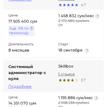
4.7
Цена
1 458 832 сум/мес
2 172 480 сум/мес
17 505 400 сум
От
Ещё
-5%
по
промокоду
Длительность
Старт
8 месяцев
18 сентября
Skillbox
Системный
администратор с
5 отзывов
нуля
3.7
Подробнее
Цена
1 195 886 сум/мес
2 068 236 сум/мес
14 351 070 сум