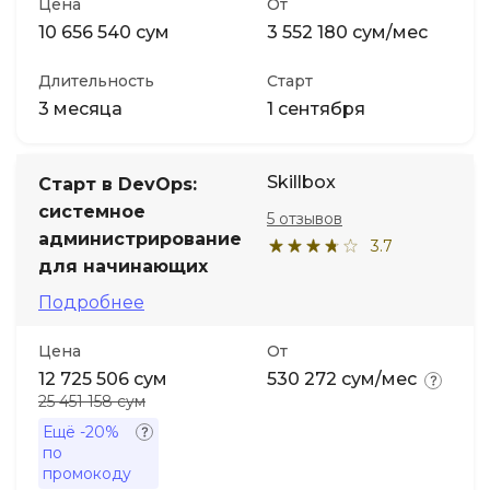
Цена
От
10 656 540 сум
3 552 180 сум/мес
Длительность
Старт
3 месяца
1 сентября
Skillbox
Старт в DevOps:
системное
5 отзывов
администрирование
3.7
для начинающих
Подробнее
Цена
От
12 725 506 сум
530 272 сум/мес
25 451 158 сум
Ещё
-20%
по
промокоду