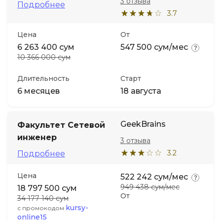
3 отзыва
Подробнее
3.7
Цена
От
6 263 400 сум
547 500 сум/мес
10 366 000 сум
Длительность
Старт
6 месяцев
18 августа
GeekBrains
Факультет Сетевой
инженер
3 отзыва
3.2
Подробнее
Цена
522 242 сум/мес
949 438 сум/мес
18 797 500 сум
От
34 177 140 сум
kursy-
с промокодом
online15