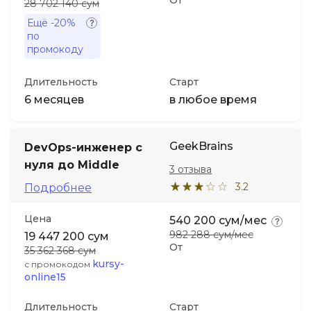
От
28 702 140 сум
Ещё
-20%
по
промокоду
Длительность
Старт
6 месяцев
в любое время
GeekBrains
DevOps-инженер с
нуля до Middle
3 отзыва
3.2
Подробнее
Цена
540 200 сум/мес
982 288 сум/мес
19 447 200 сум
От
35 362 368 сум
kursy-
с промокодом
online15
Длительность
Старт