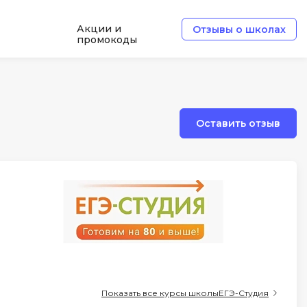
Акции и
Отзывы о школах
промокоды
Б
Базы данных
Оставить отзыв
Белый хакер
Блокчейн
В
Вайб кодинг
ботка
Веб-разработка
Верстка на HTML и CSS
Д
Показать все курсы школы
ЕГЭ-Студия
Дизайнер верстальщик