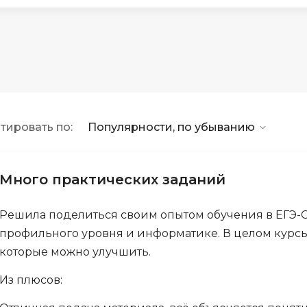
API
Objective-C
ASP.NET
OpenCart
Active Directory
OpenStack
Android-разработка
Oracle SQL
Android Studio
P
тировать по:
Популярности, по убыванию
Ansible
PHP-разработ
Apache Airflow
Pascal
Apache Kafka
Много практических заданий
Perl
Arduino
PostgreSQL
Решила поделиться своим опытом обучения в ЕГЭ-Ст
Asterisk
профильного уровня и информатике. В целом курсы
Postman
B
которые можно улучшить.
Powershell
Backend разработка
Из плюсов:
Prometheus
Bash
PyQt