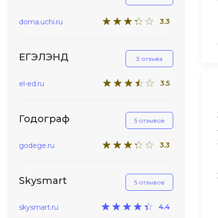
3.3
doma.uchi.ru
ЕГЭЛЭНД
3 отзыва
3.5
el-ed.ru
Годограф
5 отзывов
3.3
godege.ru
Skysmart
5 отзывов
4.4
skysmart.ru