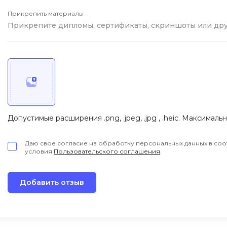
iOS разработк
Kubernetes
Прикрепить материалы
Прикрепите дипломы, сертификаты, скриншоты или др
j
L
jQuery
LibGDX
Linux
А
Автоматизаци
M
Администрир
MATLAB
Допустимые расширения .png, .jpeg, .jpg , .heic. Максималь
PostgreSQL
MODX
Администрир
MS Access
Даю свое согласие на обработку персональных данных в соо
условия
Пользовательского соглашения
.
Алгоритмы и 
MS SQL
данных
Microsoft Azure
Архитектор П
Добавить отзыв