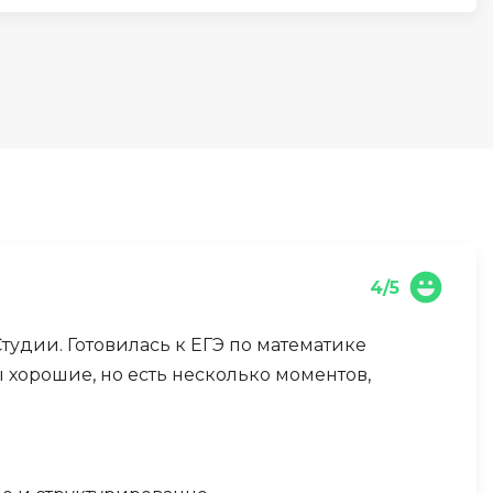
И
Информационная
безопасность
К
Кибербезопасность
Компьютерное зрение
ка
Компьютерные сети
4/5
М
удии. Готовилась к ЕГЭ по математике
Микросервисная архитектура
 хорошие, но есть несколько моментов,
Н
Нагрузочное тестирование
О