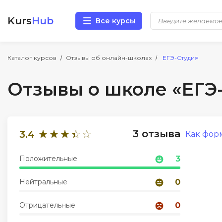
Kurs
Hub
Все курсы
Разработка
Каталог курсов
Отзывы об онлайн-школах
ЕГЭ-Студия
Отзывы о школе «ЕГЭ
Маркетинг
Дизайн
3 отзыва
3.4
Как фор
Аналитика
Положительные
3
Менеджмент
Нейтральные
0
Иностранные языки
Отрицательные
0
Soft Skills