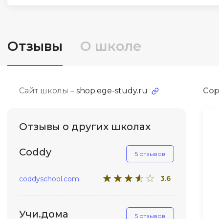
ДПО
Детям
Отзывы
О школе
Сайт школы –
shop.ege-study.ru
Сор
Отзывы о других школах
Coddy
5 отзывов
3.6
coddyschool.com
Учи.дома
5 отзывов