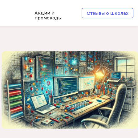
Акции и
Отзывы о школах
промокоды
Б
Базы данных
Белый хакер
Блокчейн
В
Вайб кодинг
ботка
Веб-разработка
Верстка на HTML и CSS
Д
Дизайнер верстальщик