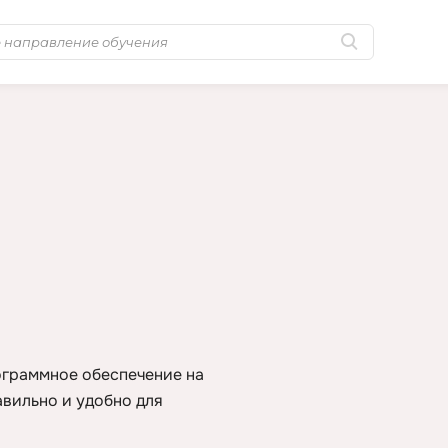
Популярные
MongoDB
Golang-разработка
MySQL
Python-разработка
N
Системное
NestJS
администрирование
Nginx
0 ... 9
No-Code разра
1C программирование
NoSQL
1С Администрирование
Nuxt.js
ограммное обеспечение на
1С Битрикс
авильно и удобно для
O
A
OSINT