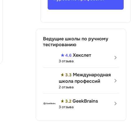
ООП
Операционные системы
ние
П
Ведущие школы по ручному
Парсинг
тестированию
Пентест
Хекслет
4.6
Программная инженерия
3 отзыва
Промпт инжиниринг
Международная
3.3
школа профессий
Р
2 отзыва
Работа с GIT
GeekBrains
3.2
Разработка игр
3 отзыва
Разработка игр на Unity
Разработка игр на Unreal
Engine