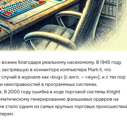
Visual Studio 
H
W
Hadoop
Webflow
I
Webpack
IoT
Wordpress
J
X
 возник благодаря реальному насекомому. В 1945 году
Java-разработка
XML
застрявшую в коннекторе компьютера Mark II, что
JavaScript-разработка
лучай в журнале как «bug» (с англ. — «жук»), и с тех пор
Y
Java Spring Boot
и неисправностей в программных системах.
Yandex Cloud
. В 2000 году ошибка в коде торговой системы Knight
Jenkins
втоматическому генерированию фальшивых ордеров на
Z
Jira
ие стало одним из самых крупных торговых происшестви
Zabbix
Joomla
терям.
i
K