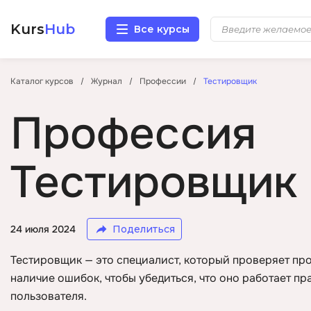
Kurs
Hub
Все курсы
Разработка
Каталог курсов
Журнал
Профессии
Тестировщик
Профессия
Маркетинг
Дизайн
Тестировщик
Аналитика
Менеджмент
24 июля 2024
Поделиться
Тестировщик — это специалист, который проверяет пр
Иностранные языки
наличие ошибок, чтобы убедиться, что оно работает пр
пользователя.
Soft Skills