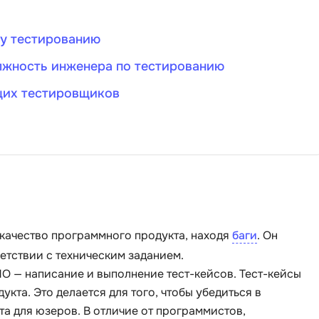
Bootstrap
Q
у тестированию
Bubble
QA-тестирова
олжность инженера по тестированию
C
QGIS
щих тестировщиков
CI/CD
Qt Creator
CentOS
R
Cisco
RabbitMQ
ClickHouse
React Native
D
Ruby
Dart
Rust
 качество программного продукта, находя
баги
. Он
DataLens
ветствии с техническим заданием.
S
Delphi
О — написание и выполнение тест-кейсов. Тест-кейсы
SRE
та. Это делается для того, чтобы убедиться в
DevOps
та для юзеров. В отличие от программистов,
Scala
Docker