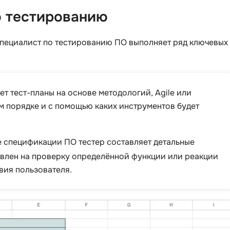
iOS разработк
Kubernetes
о тестированию
j
L
специалист по тестированию ПО выполняет ряд ключевых
jQuery
LibGDX
Linux
А
ет тест-планы на основе методологий, Agile или
Автоматизаци
M
ком порядке и с помощью каких инструментов будет
Администрир
MATLAB
PostgreSQL
MODX
Администрир
е спецификации ПО тестер составляет детальные
MS Access
авлен на проверку определённой функции или реакции
Алгоритмы и 
MS SQL
данных
вия пользователя.
Microsoft Azure
Архитектор П