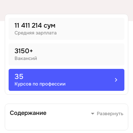
Иностранные языки
11 411 214 сум
Soft Skills
Средняя зарплата
ДПО
3150+
Вакансий
Детям
35
Акции и промокоды
Курсов по профессии
Содержание
Развернуть