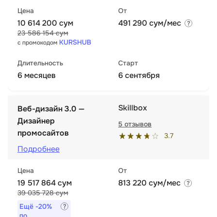
Цена
От
10 614 200 сум
491 290 сум/мес
23 586 154 сум
KURSHUB
с промокодом
Длительность
Старт
6 месяцев
6 сентября
Skillbox
Веб-дизайн 3.0 —
Дизайнер
5 отзывов
промосайтов
3.7
Подробнее
Цена
От
19 517 864 сум
813 220 сум/мес
39 035 728 сум
Ещё
-20%
по