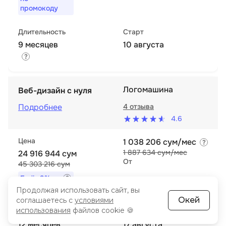
промокоду
Длительность
Старт
9 месяцев
10 августа
Логомашина
Веб-дизайн с нуля
Подробнее
4 отзыва
4.6
Цена
1 038 206 сум/мес
1 887 634 сум/мес
24 916 944 сум
От
45 303 216 сум
Ещё
-9%
по
промокоду
Продолжая использовать сайт, вы
Окей
соглашаетесь с
условиями
использования
файлов cookie 🍪
Длительность
Старт
12 месяцев
17 августа