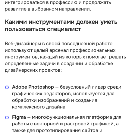
интегрироваться в профессию и продолжать
5 отзывов
Логомашина
4 отзыва
Skillbox
развитие в выбранном направлении.
Подробнее
от 1 038 206 сум
Подробнее
от 855 122 сум
Какими инструментами должен уметь
пользоваться специалист
Веб-дизайнеры в своей повседневной работе
используют целый арсенал профессиональных
инструментов, каждый из которых помогает решать
определенные задачи в создании и обработке
дизайнерских проектов:
Adobe Photoshop
— безусловный лидер среди
графических редакторов, используется для
обработки изображений и создания
комплексного дизайна.
Figma
— многофункциональная платформа для
работы с векторной и растровой графикой, а
также для прототипирования сайтов и