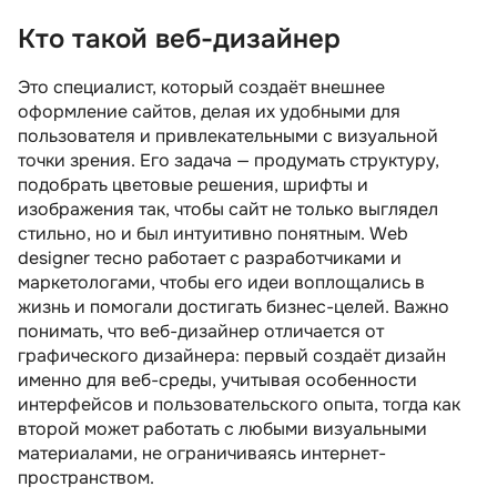
Кто такой веб-дизайнер
Кто такой веб-дизайнер
Чем занимается веб-дизайнер
Это специалист, который создаёт внешнее
оформление сайтов, делая их удобными для
Какими знаниями и умениями должен
пользователя и привлекательными с визуальной
обладать веб-дизайнер
точки зрения. Его задача — продумать структуру,
Минимальные требования к кандидатам на
подобрать цветовые решения, шрифты и
должность
изображения так, чтобы сайт не только выглядел
стильно, но и был интуитивно понятным. Web
Карьерный рост специалиста
designer тесно работает с разработчиками и
Какие зарплаты у веб-дизайнера?
маркетологами, чтобы его идеи воплощались в
жизнь и помогали достигать бизнес-целей. Важно
Плюсы и минусы профессии
понимать, что веб-дизайнер отличается от
Как стать веб-дизайнером?
графического дизайнера: первый создаёт дизайн
именно для веб-среды, учитывая особенности
Рекомендуем посмотреть курсы по веб-
интерфейсов и пользовательского опыта, тогда как
дизайну
второй может работать с любыми визуальными
Несколько советов для соискателей на
материалами, не ограничиваясь интернет-
должность
пространством.