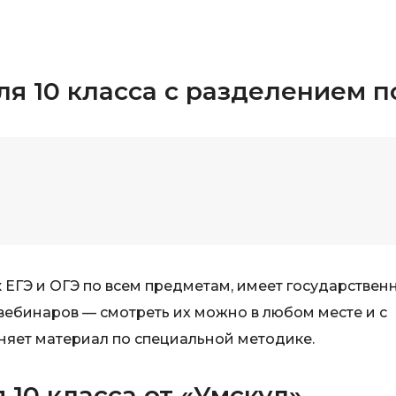
Visual Studio 
H
W
Hadoop
Webflow
ля 10 класса с разделением 
I
Webpack
IoT
Wordpress
J
X
Java-разработка
XML
JavaScript-разработка
Y
Java Spring Boot
Yandex Cloud
 ЕГЭ и ОГЭ по всем предметам, имеет государствен
Jenkins
вебинаров — смотреть их можно в любом месте и с
Z
Jira
няет материал по специальной методике.
Zabbix
Joomla
i
K
 10 класса от «Умскул»