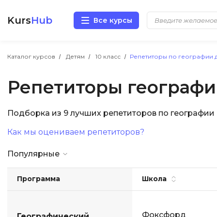
Kurs
Hub
Все курсы
Разработка
Каталог курсов
Детям
10 класс
Репетиторы по географии д
Репетиторы географии
Маркетинг
Дизайн
Подборка из 9 лучших репетиторов по географии
Как мы оцениваем репетиторов?
Аналитика
Популярные
Менеджмент
Программа
Школа
Иностранные языки
Soft Skills
Фоксфорд
Географический