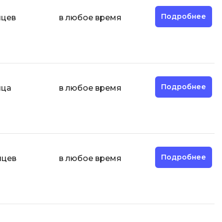
Разработка мобильных
Подробнее
яцев
в любое время
приложений
Разработка на Kotlin
Разработка на языке C#
Разработка на языке C и C++
Подробнее
яца
в любое время
Разработка на языке Swift
Реверс инжиниринг
Робототехника для взрослых
Ручное тестирование
Подробнее
яцев
в любое время
С
Сетевое администрирование
Сетевой инженер
отка
Создание интернет магазина