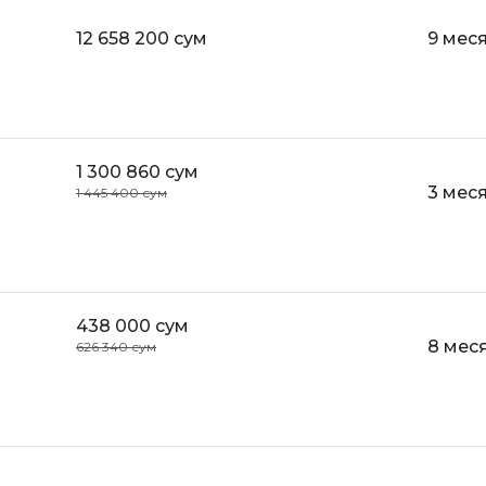
Selenium
Drupal
12 658 200 сум
9 мес
Solidity
E
T
Elasticsearch
Terraform
F
1 300 860 сум
Three.js
3 мес
1 445 400 сум
FastAPI
Tilda
Flask
TypeScript
Frontend-разработка
U
FullStack-разработка
438 000 сум
UML
8 мес
626 340 сум
G
V
GitLab
VMware
Godot
VR/AR-разраб
Groovy