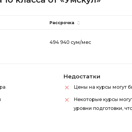
iOS разработк
Kubernetes
j
L
Рассрочка
jQuery
LibGDX
Linux
494 940 сум/мес
А
Автоматизаци
M
Администрир
MATLAB
PostgreSQL
MODX
Недостатки
Администрир
MS Access
ра
Цены на курсы могут б
Алгоритмы и 
MS SQL
данных
я
Некоторые курсы могу
Microsoft Azure
Архитектор П
уровни подготовки, ч