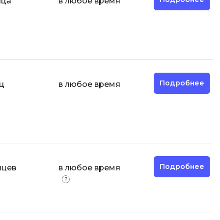
яца
в любое время
ООП
Операционные системы
ние
П
Парсинг
Подробнее
ц
в любое время
Пентест
Программная инженерия
Промпт инжиниринг
Р
Работа с GIT
Подробнее
яцев
в любое время
Разработка игр
Разработка игр на Unity
Разработка игр на Unreal
Engine