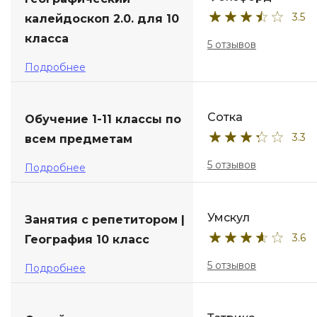
3.5
калейдоскоп 2.0. для 10
ДПО
класса
5 отзывов
Детям
Подробнее
Сотка
Обучение 1-11 классы по
3.3
всем предметам
5 отзывов
Подробнее
Умскул
Занятия с репетитором |
3.6
География 10 класс
5 отзывов
Подробнее