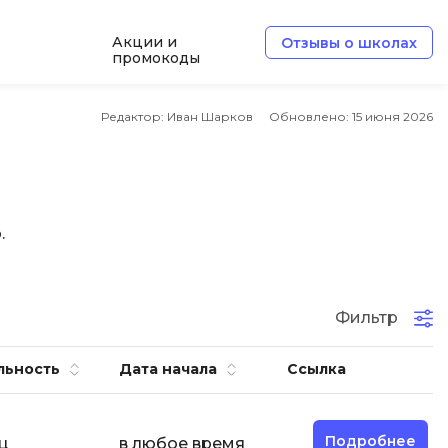
Акции и
Отзывы о школах
промокоды
Б
Редактор: Иван Шарков
Обновлено:
15 июня 2026
Базы данных
Белый хакер
Блокчейн
.
В
Вайб кодинг
ботка
Фильтр
Веб-разработка
Верстка на HTML и CSS
льность
Дата начала
Ссылка
Д
Дизайнер верстальщик
Подробнее
ц
в любое время