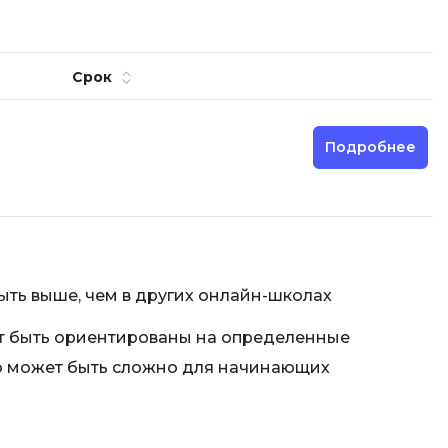
Фреймворк Node.js
а
Фреймворк ReactJS
Срок
Фреймворк Spring
Фреймворк Symfony
Фреймворк Vue.js
Подробнее
я тестирования
Х
ование
Хранилища данных
Я
ование Windows
ыть выше, чем в других онлайн-школах
Язык SQL
структуры
т быть ориентированы на определенные
О
то может быть сложно для начинающих