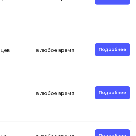
И
Информационная
безопасность
К
Подробнее
яцев
в любое время
Кибербезопасность
Компьютерное зрение
ка
Компьютерные сети
М
Подробнее
в любое время
Микросервисная архитектура
Н
Нагрузочное тестирование
О
Подробнее