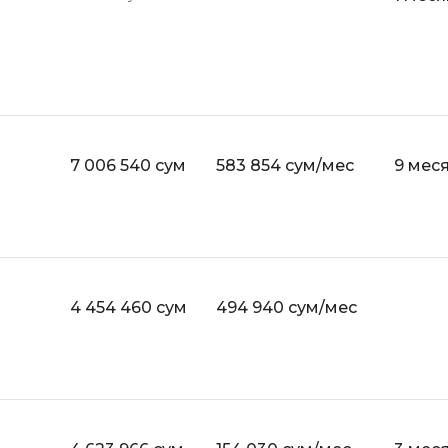
API
Objective-C
ASP.NET
OpenCart
Active Directory
OpenStack
Android-разработка
Oracle SQL
Android Studio
7 006 540 сум
583 854 сум/мес
9 мес
P
Ansible
PHP-разработ
Apache Airflow
Pascal
Apache Kafka
Perl
Arduino
4 454 460 сум
494 940 сум/мес
PostgreSQL
Asterisk
Postman
B
Powershell
Backend разработка
Prometheus
Bash
PyQt