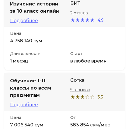
БИТ
Изучение истории
за 10 класс онлайн
2 отзыва
Иностранные языки
4.9
Подробнее
Soft Skills
Цена
4 758 140 сум
ДПО
Длительность
Старт
1 месяц
в любое время
Детям
Акции и промокоды
Сотка
Обучение 1-11
классы по всем
5 отзывов
предметам
3.3
Подробнее
Цена
От
7 006 540 сум
583 854 сум/мес