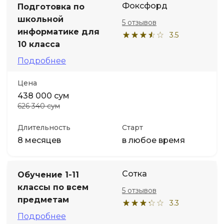
Фоксфорд
Подготовка по
школьной
5 отзывов
Иностранные языки
информатике для
3.5
10 класса
Soft Skills
Подробнее
ДПО
Цена
438 000 сум
626 340 сум
Детям
Длительность
Старт
Акции и промокоды
8 месяцев
в любое время
Сотка
Обучение 1-11
классы по всем
5 отзывов
предметам
3.3
Подробнее