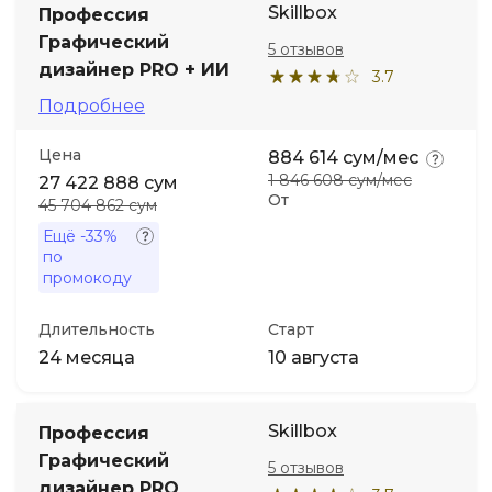
Skillbox
Профессия
Графический
5 отзывов
Иностранные языки
дизайнер PRO + ИИ
3.7
Подробнее
Soft Skills
Цена
884 614 сум/мес
ДПО
1 846 608 сум/мес
27 422 888 сум
От
45 704 862 сум
Детям
Ещё
-33%
по
промокоду
Акции и промокоды
Длительность
Старт
24 месяца
10 августа
Skillbox
Профессия
Графический
5 отзывов
дизайнер PRO