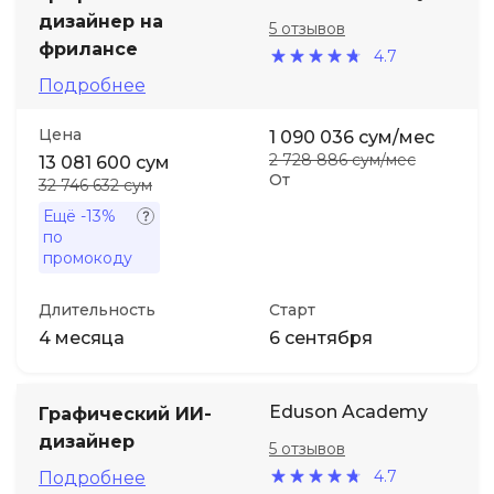
дизайнер на
5 отзывов
фрилансе
4.7
Подробнее
Цена
1 090 036 сум/мес
2 728 886 сум/мес
13 081 600 сум
От
32 746 632 сум
Ещё
-13%
по
промокоду
Длительность
Старт
4 месяца
6 сентября
Eduson Academy
Графический ИИ-
дизайнер
5 отзывов
4.7
Подробнее