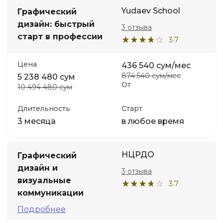
Yudaev School
Графический
дизайн: быстрый
3 отзыва
старт в профессии
3.7
Цена
436 540 сум/мес
874 540 сум/мес
5 238 480 сум
От
10 494 480 сум
Длительность
Старт
3 месяца
в любое время
НЦРДО
Графический
дизайн и
3 отзыва
визуальные
3.7
коммуникации
Подробнее