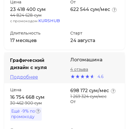
Цена
От
23 418 400 сум
622 544 сум/мес
44 824 628 сум
KURSHUB
с промокодом
Длительность
Старт
17 месяцев
24 августа
Логомашина
Графический
дизайн с нуля
4 отзыва
4.6
Подробнее
Цена
698 172 сум/мес
1 269 324 сум/мес
16 754 668 сум
От
30 462 900 сум
Ещё
-9%
по
промокоду