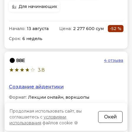
Для начинающих
Начало:
13 августа
Цена:
2 277 600 сум
-52 %
Срок:
6 недель
4 отзыва
3.8
Создание айдентики
Формат:
Лекции онлайн, воркшопы
Особенности:
Визуальные метафоры, сетки и
Продолжая использовать сайт, вы
шрифтовые системы, экспертная обратная связь
Окей
соглашаетесь с
условиями
от героев индустрии из Ony и Shuka, разработка
использования
файлов cookie 🍪
сложной визуальной среды проекта