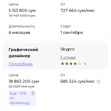
Цена
От
5 153 800 сум
727 664 сум/мес
10 147 000 сум
Длительность
Старт
6 месяцев
1 сентября
Skypro
Графический
дизайнер
3 отзыва
4
Подробнее
Цена
От
18 863 200 сум
685 324 сум/мес
52 029 144 сум
Ещё
-10%
по
промокоду