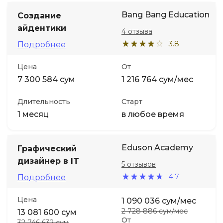
Bang Bang Education
Создание
айдентики
4 отзыва
3.8
Подробнее
Цена
От
7 300 584 сум
1 216 764 сум/мес
Длительность
Старт
1 месяц
в любое время
Eduson Academy
Графический
дизайнер в IT
5 отзывов
4.7
Подробнее
Цена
1 090 036 сум/мес
2 728 886 сум/мес
13 081 600 сум
От
32 746 632 сум