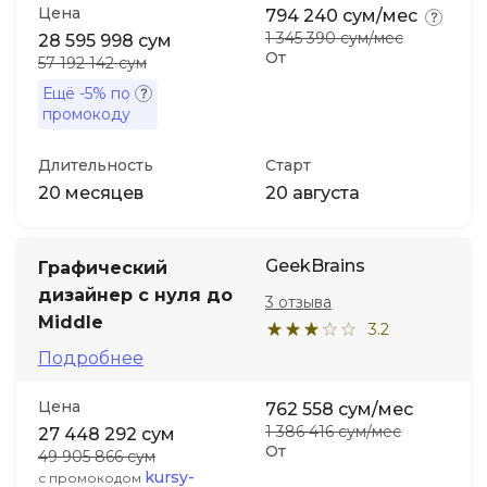
Цена
794 240 сум/мес
1 345 390 сум/мес
28 595 998 сум
От
57 192 142 сум
Ещё
-5%
по
промокоду
Длительность
Старт
20 месяцев
20 августа
GeekBrains
Графический
дизайнер с нуля до
3 отзыва
Middle
3.2
Подробнее
Цена
762 558 сум/мес
1 386 416 сум/мес
27 448 292 сум
От
49 905 866 сум
kursy-
с промокодом