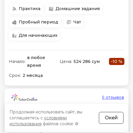
Практика
Домашние задания
Пробный период
Чат
Для начинающих
в любое
Начало:
Цена:
524 286 сум
-10 %
время
Срок:
2 месяца
5 отзывов
3.5
Продолжая использовать сайт, вы
Окей
соглашаетесь с
условиями
Подготовка по литературе за 6 класс
использования
файлов cookie 🍪