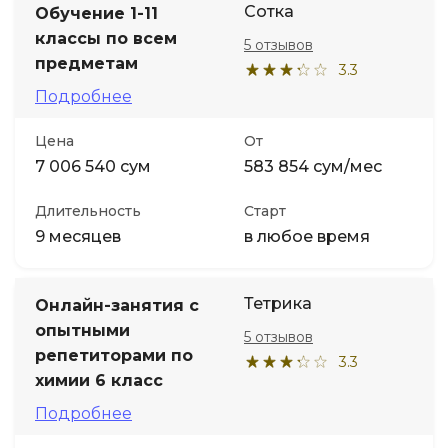
Сотка
Обучение 1-11
классы по всем
5 отзывов
Иностранные языки
предметам
3.3
Подробнее
Soft Skills
Цена
От
ДПО
7 006 540 сум
583 854 сум/мес
Длительность
Старт
Детям
9 месяцев
в любое время
Акции и промокоды
Тетрика
Онлайн-занятия с
опытными
5 отзывов
репетиторами по
3.3
химии 6 класс
Подробнее