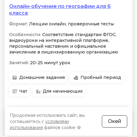
Онлайн-обучение по географии для 6
класса
Формат:
Лекции онлайн, проверочные тесты
Особенности:
Соответствие стандартам ФГОС,
видеоуроки на интерактивной платформе,
персональный наставник и официальное
зачисление в лицензированную организацию
Занятий:
20-25 минут урок
Домашние задания
Пробный период
Чат
Для начинающих
в любое
Продолжая использовать сайт, вы
Начало:
Цена:
12 658 200 сум
Окей
соглашаетесь с
условиями
время
использования
файлов cookie 🍪
Срок:
9 месяцев