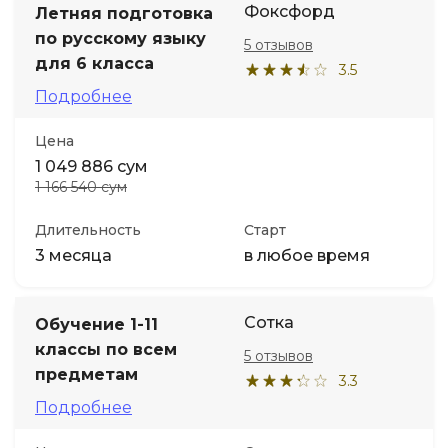
Фоксфорд
Летняя подготовка
по русскому языку
5 отзывов
Иностранные языки
для 6 класса
3.5
Подробнее
Soft Skills
Цена
ДПО
1 049 886 сум
1 166 540 сум
Детям
Длительность
Старт
3 месяца
в любое время
Акции и промокоды
Сотка
Обучение 1-11
классы по всем
5 отзывов
предметам
3.3
Подробнее