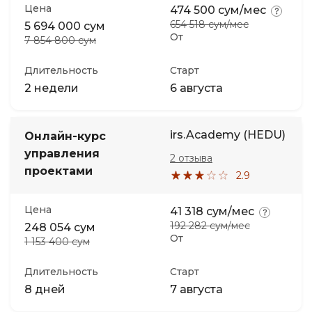
Цена
474 500 сум/мес
654 518 сум/мес
5 694 000 сум
От
7 854 800 сум
Длительность
Старт
2 недели
6 августа
irs.Academy (HEDU)
Онлайн-курс
управления
2 отзыва
проектами
2.9
Цена
41 318 сум/мес
192 282 сум/мес
248 054 сум
От
1 153 400 сум
Длительность
Старт
8 дней
7 августа