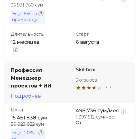
36 581 760 сум
Ещё
-5%
по
промокоду
Длительность
Старт
12 месяцев
6 августа
Skillbox
Профессия
Менеджер
5 отзывов
проектов + ИИ
3.7
Подробнее
Цена
498 736 сум/мес
1 397 512 сум/мес
15 461 838 сум
От
30 923 822 сум
Ещё
-20%
по