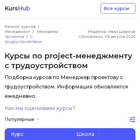
Kurs
Hub
Все курсы
Каталог курсов
Менеджмент
Менеджер
Редактор: Иван Шарков
проектов
С
Обновлено:
06 августа 2026
трудоустройством
Курсы по project-менеджменту
с трудоустройством
Разработка
Подборка курсов по Менеджер проектову с
Маркетинг
трудоустройством. Информация обновляется
ежедневно.
Дизайн
Как мы оцениваем курсы?
Популярные
Аналитика
Курс
Школа
Менеджмент