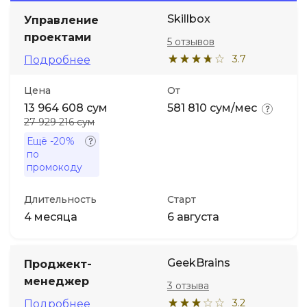
Skillbox
Управление
Иностранные языки
проектами
5 отзывов
3.7
Подробнее
Soft Skills
Цена
От
13 964 608 сум
581 810 сум/мес
ДПО
27 929 216 сум
Ещё
-20%
Детям
по
промокоду
Акции и промокоды
Длительность
Старт
4 месяца
6 августа
GeekBrains
Проджект-
менеджер
3 отзыва
3.2
Подробнее