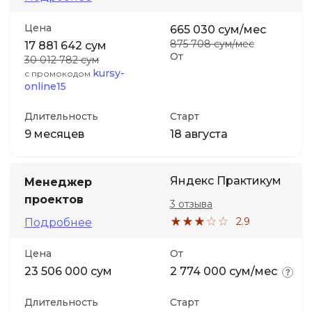
Цена
665 030 сум/мес
875 708 сум/мес
17 881 642 сум
От
30 012 782 сум
kursy-
с промокодом
online15
Длительность
Старт
9 месяцев
18 августа
Яндекс Практикум
Менеджер
проектов
3 отзыва
2.9
Подробнее
Цена
От
23 506 000 сум
2 774 000 сум/мес
Длительность
Старт