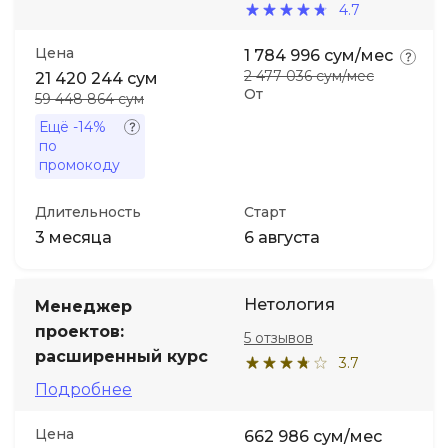
4.7
Цена
1 784 996 сум/мес
2 477 036 сум/мес
21 420 244 сум
От
59 448 864 сум
Ещё
-14%
по
промокоду
Длительность
Старт
3 месяца
6 августа
Нетология
Менеджер
проектов:
5 отзывов
расширенный курс
3.7
Подробнее
Цена
662 986 сум/мес