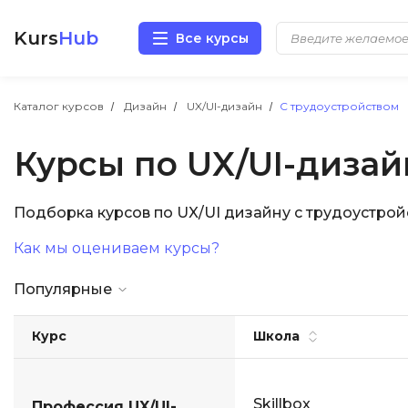
Kurs
Hub
Все курсы
Разработка
Каталог курсов
Дизайн
UX/UI-дизайн
С трудоустройством
Курсы по UX/UI-дизай
Маркетинг
Дизайн
Подборка курсов по UX/UI дизайну с трудоустро
Как мы оцениваем курсы?
Аналитика
Популярные
Менеджмент
Курс
Школа
Иностранные языки
Soft Skills
Skillbox
Профессия UX/UI-