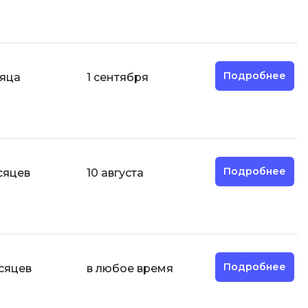
ООП
Операционные системы
ние
П
Подробнее
сяца
1 сентября
Парсинг
Пентест
Программная инженерия
Промпт инжиниринг
Подробнее
сяцев
10 августа
Р
Работа с GIT
Разработка игр
Разработка игр на Unity
Подробнее
сяцев
в любое время
Разработка игр на Unreal
Engine