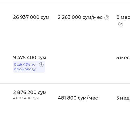
Visual Studio 
H
W
26 937 000 сум
2 263 000 сум/мес
8 ме
Hadoop
Webflow
I
Webpack
IoT
Wordpress
J
9 475 400 сум
5 ме
X
Ещё
-15%
по
Java-разработка
XML
промокоду
JavaScript-разработка
Y
Java Spring Boot
Yandex Cloud
2 876 200 сум
Jenkins
481 800 сум/мес
5 нед
4 803 400 сум
Z
Jira
Zabbix
Joomla
i
K