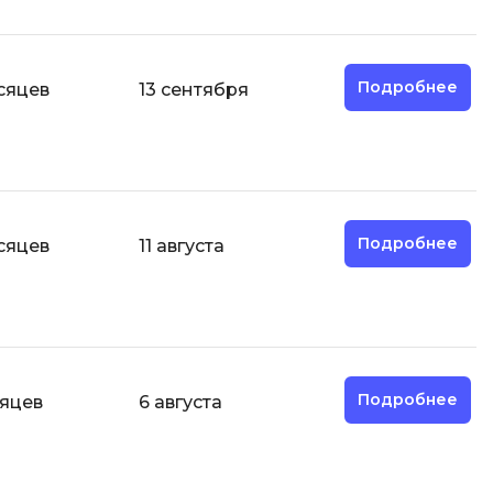
Разработка мобильных
приложений
Подробнее
сяцев
13 сентября
Разработка на Kotlin
Разработка на языке C#
Разработка на языке C и C++
Разработка на языке Swift
Реверс инжиниринг
Подробнее
сяцев
11 августа
Робототехника для взрослых
Ручное тестирование
С
Подробнее
сяцев
6 августа
Сетевое администрирование
Сетевой инженер
отка
Создание интернет магазина