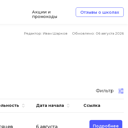
Акции и
Отзывы о школах
промокоды
Б
Редактор: Иван Шарков
Обновлено:
06 августа 2026
Базы данных
Белый хакер
Блокчейн
В
Вайб кодинг
ботка
Фильтр
Веб-разработка
Верстка на HTML и CSS
ельность
Дата начала
Ссылка
Д
Дизайнер верстальщик
Подробнее
сяцев
6 августа