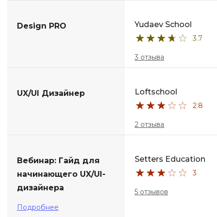
Yudaev School
Design PRO
3.7
3 отзыва
Loftschool
UX/UI Дизайнер
2.8
2 отзыва
Setters Education
Вебинар: Гайд для
3
начинающего UX/UI-
дизайнера
5 отзывов
Подробнее