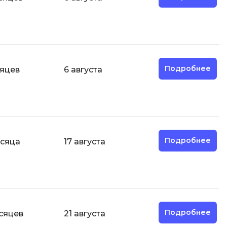
И
Информационная
безопасность
Подробнее
сяцев
6 августа
К
Кибербезопасность
Компьютерное зрение
ка
Компьютерные сети
Подробнее
есяца
17 августа
М
Микросервисная архитектура
Н
Нагрузочное тестирование
Подробнее
сяцев
21 августа
О