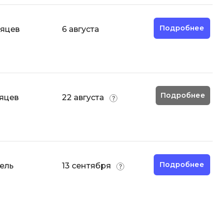
Code
Создание сайтов
Создание чат-ботов
Подробнее
сяцев
6 августа
Т
Тестирование игр
У
Подробнее
сяцев
22 августа
Управление дронами
Управление разработкой и IT
Ф
Фреймворк Angular
Подробнее
ель
13 сентября
Фреймворк Django
Фреймворк Flutter
Фреймворк Laravel