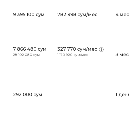
iOS разработк
Kubernetes
9 395 100 сум
782 998 сум/мес
4 ме
j
L
jQuery
LibGDX
Linux
А
7 866 480 сум
327 770 сум/мес
Автоматизаци
M
3 ме
28 102 080 сум
1 170 920 сум/мес
Администрир
MATLAB
PostgreSQL
MODX
Администрир
MS Access
Алгоритмы и 
MS SQL
данных
292 000 сум
1 ден
Microsoft Azure
Архитектор П