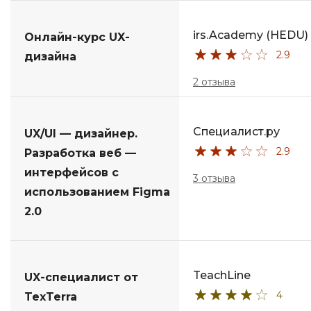
irs.Academy (HEDU)
Онлайн-курс UX-
2.9
дизайна
2 отзыва
Специалист.ру
UX/UI — дизайнер.
2.9
Разработка веб —
интерфейсов с
3 отзыва
использованием Figma
2.0
TeachLine
UX-специалист от
4
TexTerra