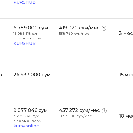
KURSHUB
Bootstrap
Q
Bubble
QA-тестирова
6 789 000 сум
419 020 сум/мес
C
QGIS
3 ме
15 086 618 сум
538 740 сум/мес
с промокодом
CI/CD
Qt Creator
KURSHUB
CentOS
R
Cisco
RabbitMQ
ClickHouse
n
26 937 000 сум
15 ме
React Native
D
Ruby
Dart
Rust
DataLens
S
9 877 046 сум
457 272 сум/мес
Delphi
10 ме
36 581 760 сум
1 693 600 сум/мес
SRE
с промокодом
DevOps
kursyonline
Scala
Docker