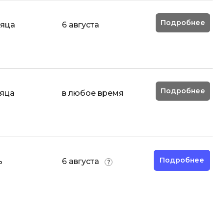
Фреймворк Node.js
а
Фреймворк ReactJS
Подробнее
сяца
6 августа
Фреймворк Spring
Фреймворк Symfony
Фреймворк Vue.js
я тестирования
Подробнее
сяца
в любое время
Х
ование
Хранилища данных
Я
ование Windows
Язык SQL
структуры
Подробнее
ь
6 августа
О