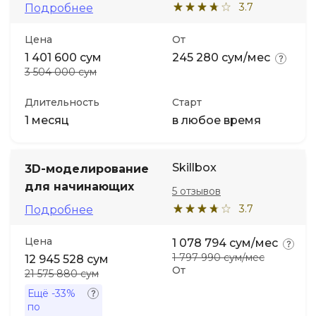
3.7
Подробнее
Цена
От
1 401 600 сум
245 280 сум/мес
3 504 000 сум
Длительность
Старт
1 месяц
в любое время
Skillbox
3D-моделирование
для начинающих
5 отзывов
3.7
Подробнее
Цена
1 078 794 сум/мес
1 797 990 сум/мес
12 945 528 сум
От
21 575 880 сум
Ещё
-33%
по