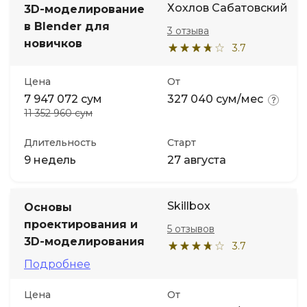
Хохлов Сабатовский
3D-моделирование
в Blender для
3 отзыва
Иностранные языки
новичков
3.7
Soft Skills
Цена
От
7 947 072 сум
327 040 сум/мес
ДПО
11 352 960 сум
Длительность
Старт
Детям
9 недель
27 августа
Акции и промокоды
Skillbox
Основы
проектирования и
5 отзывов
3D-моделирования
3.7
Подробнее
Цена
От