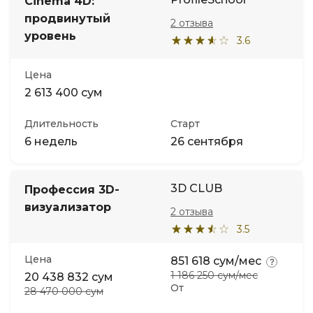
Cinema 4D:
продвинутый
2 отзыва
уровень
3.6
Цена
2 613 400 сум
Длительность
Старт
6 недель
26 сентября
3D CLUB
Профессия 3D-
визуализатор
2 отзыва
3.5
Цена
851 618 сум/мес
1 186 250 сум/мес
20 438 832 сум
От
28 470 000 сум