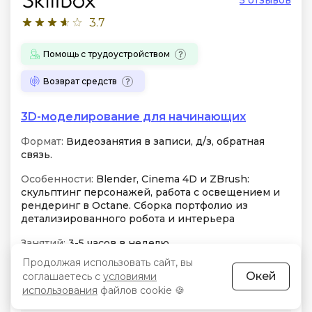
5 отзывов
3.7
Помощь с трудоустройством
Возврат средств
3D-моделирование для начинающих
Формат:
Видеозанятия в записи, д/з, обратная
связь.
Особенности:
Blender, Cinema 4D и ZBrush:
скульптинг персонажей, работа с освещением и
рендеринг в Octane. Сборка портфолио из
детализированного робота и интерьера
Занятий:
3-5 часов в неделю
Продолжая использовать сайт, вы
Окей
соглашаетесь с
Бессрочный доступ
условиями
Чат
использования
файлов cookie 🍪