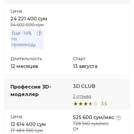
Цена
24 221 400 сум
34 602 000 сум
Ещё
-14%
по
промокоду
Длительность
Старт
12 месяцев
13 августа
3D CLUB
Профессия 3D-
моделлер
2 отзыва
3.5
Цена
525 600 сум/мес
728 540 сум/мес
12 614 400 сум
От
17 484 960 сум