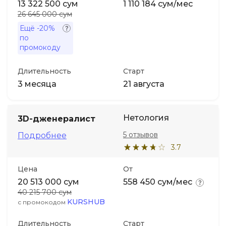
13 322 500 сум
1 110 184 сум/мес
26 645 000 сум
Ещё
-20%
по
промокоду
Длительность
Старт
3 месяца
21 августа
Нетология
3D-дженералист
5 отзывов
Подробнее
3.7
Цена
От
20 513 000 сум
558 450 сум/мес
40 215 700 сум
KURSHUB
с промокодом
Длительность
Старт