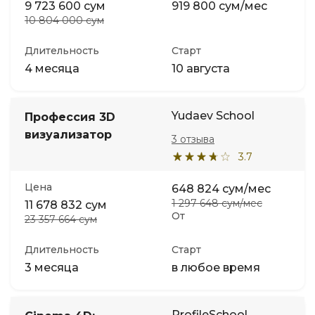
9 723 600 сум
919 800 сум/мес
10 804 000 сум
Длительность
Старт
4 месяца
10 августа
Yudaev School
Профессия 3D
визуализатор
3 отзыва
3.7
Цена
648 824 сум/мес
1 297 648 сум/мес
11 678 832 сум
От
23 357 664 сум
Длительность
Старт
3 месяца
в любое время
ProfileSchool