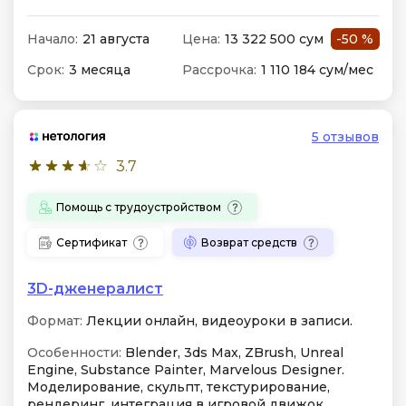
Начало:
21 августа
Цена:
13 322 500 сум
-50 %
Срок:
3 месяца
Рассрочка:
1 110 184 сум/мес
5 отзывов
3.7
Помощь с трудоустройством
Сертификат
Возврат средств
3D-дженералист
Формат:
Лекции онлайн, видеоуроки в записи.
Особенности:
Blender, 3ds Max, ZBrush, Unreal
Engine, Substance Painter, Marvelous Designer.
Моделирование, скульпт, текстурирование,
рендеринг, интеграция в игровой движок