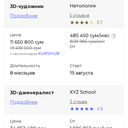
Нетология
3D-художник
5 отзывов
Подробнее
3.7
Цена
485 450 сум/мес
808 986 сум/мес
11 650 800 сум
От
19 418 000 сум
KURSHUB
с промокодом
Длительность
Старт
8 месяцев
19 августа
XYZ School
3D-дженералист
3 отзыва
Подробнее
4.9
Цена
От