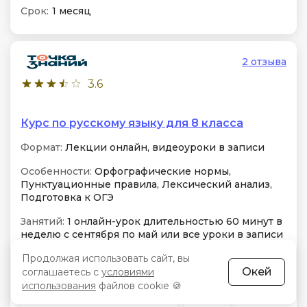
Срок:
1 месяц
2 отзыва
3.6
Курс по русскому языку для 8 класса
Формат:
Лекции онлайн, видеоуроки в записи
Особенности:
Орфографические нормы,
Пунктуационные правила, Лексический анализ,
Подготовка к ОГЭ
Занятий:
1 онлайн-урок длительностью 60 минут в
неделю с сентября по май или все уроки в записи
Продолжая использовать сайт, вы
Практика
Домашние задания
Окей
соглашаетесь с
условиями
использования
файлов cookie 🍪
Консультация экспертов
Чат