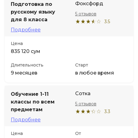
Фоксфорд
Подготовка по
русскому языку
5 отзывов
Иностранные языки
для 8 класса
3.5
Подробнее
Soft Skills
Цена
ДПО
835 120 сум
Длительность
Старт
Детям
9 месяцев
в любое время
Акции и промокоды
Сотка
Обучение 1-11
классы по всем
5 отзывов
предметам
3.3
Подробнее
Цена
От