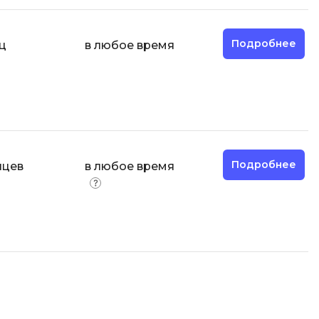
Разработка мобильных
приложений
Подробнее
ц
в любое время
Разработка на Kotlin
Разработка на языке C#
Разработка на языке C и C++
Разработка на языке Swift
Реверс инжиниринг
Подробнее
яцев
в любое время
Робототехника для взрослых
Ручное тестирование
С
Сетевое администрирование
Сетевой инженер
отка
Создание интернет магазина