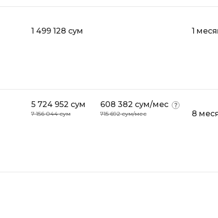
Selenium
Drupal
Solidity
1 499 128 сум
1 меся
E
T
Elasticsearch
Terraform
F
Three.js
FastAPI
Tilda
5 724 952 сум
608 382 сум/мес
Flask
8 мес
7 156 044 сум
715 692 сум/мес
TypeScript
Frontend-разработка
U
FullStack-разработка
UML
G
V
GitLab
VMware
Godot
VR/AR-разраб
Groovy