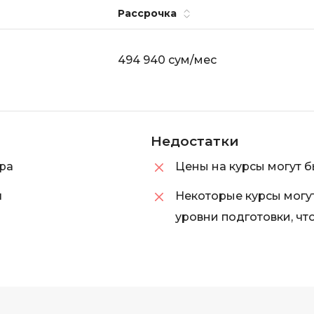
Рассрочка
iOS разработк
Kubernetes
j
L
494 940 сум/мес
jQuery
LibGDX
Linux
А
Автоматизаци
M
Недостатки
Администрир
MATLAB
PostgreSQL
ра
Цены на курсы могут б
MODX
Администрир
я
Некоторые курсы могу
MS Access
Алгоритмы и 
уровни подготовки, ч
MS SQL
данных
Microsoft Azure
Архитектор П