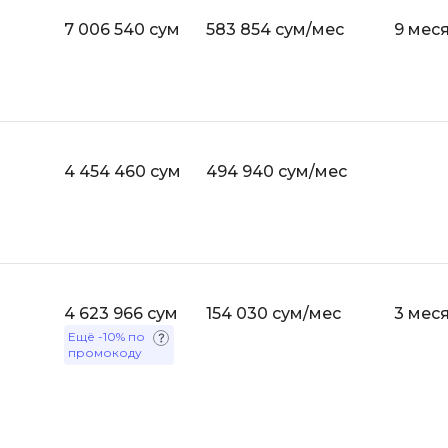
Bootstrap
7 006 540 сум
583 854 сум/мес
9 мес
Q
Bubble
QA-тестирова
C
QGIS
CI/CD
Qt Creator
CentOS
4 454 460 сум
494 940 сум/мес
R
Cisco
RabbitMQ
ClickHouse
React Native
D
Ruby
Dart
4 623 966 сум
154 030 сум/мес
3 мес
Rust
Ещё
-10%
по
DataLens
промокоду
S
Delphi
SRE
DevOps
Scala
Docker