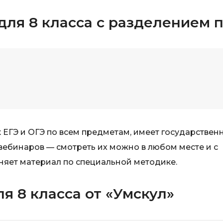
Visual Studio 
H
для 8 класса с разделением 
W
Hadoop
Webflow
I
Webpack
IoT
Wordpress
J
X
Java-разработка
XML
JavaScript-разработка
 ЕГЭ и ОГЭ по всем предметам, имеет государствен
Y
Java Spring Boot
вебинаров — смотреть их можно в любом месте и с
Yandex Cloud
няет материал по специальной методике.
Jenkins
Z
Jira
я 8 класса от «Умскул»
Zabbix
Joomla
i
K