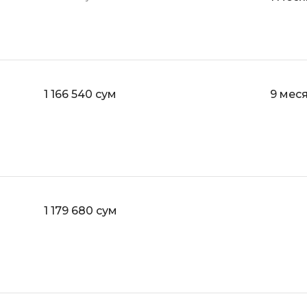
API
Objective-C
ASP.NET
OpenCart
Active Directory
OpenStack
Android-разработка
Oracle SQL
1 166 540 сум
9 мес
Android Studio
P
Ansible
PHP-разработ
Apache Airflow
Pascal
Apache Kafka
Perl
Arduino
1 179 680 сум
PostgreSQL
Asterisk
Postman
B
Powershell
Backend разработка
Prometheus
Bash
PyQt