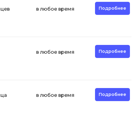
ООП
Подробнее
яцев
в любое время
Операционные системы
ние
П
Парсинг
Подробнее
в любое время
Пентест
Программная инженерия
Промпт инжиниринг
Р
Подробнее
яца
в любое время
Работа с GIT
Разработка игр
Разработка игр на Unity
Разработка игр на Unreal
Engine