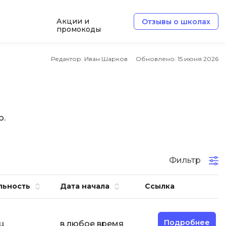
Акции и
Отзывы о школах
промокоды
Б
Редактор: Иван Шарков
Обновлено:
15 июня 2026
Базы данных
Белый хакер
Блокчейн
о.
В
Вайб кодинг
ботка
Фильтр
Веб-разработка
Верстка на HTML и CSS
льность
Дата начала
Ссылка
Д
Дизайнер верстальщик
Подробнее
ц
в любое время