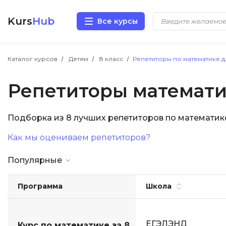
Kurs
Hub
Все курсы
Разработка
Каталог курсов
Детям
8 класс
Репетиторы по математике д
Репетиторы математи
Маркетинг
Дизайн
Подборка из 8 лучших репетиторов по математик
Как мы оцениваем репетиторов?
Аналитика
Популярные
Менеджмент
Программа
Школа
Иностранные языки
Soft Skills
ЕГЭЛЭНД
Курс по математике за 8