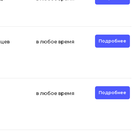
И
Информационная
безопасность
Подробнее
яцев
в любое время
К
Кибербезопасность
Компьютерное зрение
ка
Компьютерные сети
М
Подробнее
в любое время
Микросервисная архитектура
Н
Нагрузочное тестирование
О