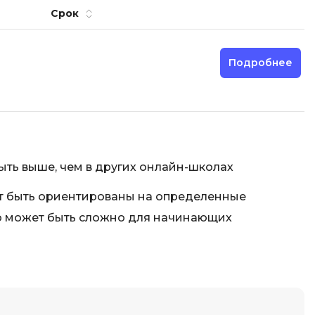
Фреймворк Node.js
Срок
а
Фреймворк ReactJS
Фреймворк Spring
Подробнее
Фреймворк Symfony
Фреймворк Vue.js
я тестирования
Х
ование
Хранилища данных
ыть выше, чем в других онлайн-школах
Я
ование Windows
т быть ориентированы на определенные
Язык SQL
структуры
то может быть сложно для начинающих
О