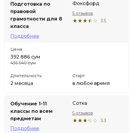
Фоксфорд
Подготовка по
правовой
5 отзывов
Иностранные языки
грамотности для 8
3.5
класса
Soft Skills
Подробнее
ДПО
Цена
392 886 сум
436 540 сум
Детям
Длительность
Старт
Акции и промокоды
2 месяца
в любое время
Сотка
Обучение 1-11
классы по всем
5 отзывов
предметам
3.3
Подробнее