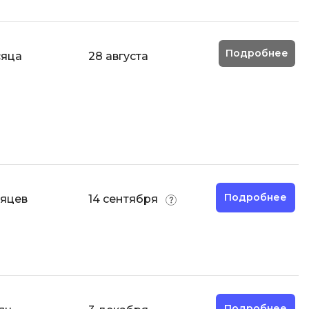
Code
Создание сайтов
Создание чат-ботов
Подробнее
сяца
28 августа
Т
Тестирование игр
У
Управление дронами
Управление разработкой и IT
Подробнее
Ф
сяцев
14 сентября
Фреймворк Angular
Фреймворк Django
Фреймворк Flutter
Фреймворк Laravel
Подробнее