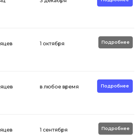
яц
3 декабря
Фреймворк Node.js
а
Фреймворк ReactJS
Фреймворк Spring
Фреймворк Symfony
Подробнее
сяцев
1 октября
Фреймворк Vue.js
я тестирования
Х
ование
Хранилища данных
Я
ование Windows
Подробнее
сяцев
в любое время
Язык SQL
структуры
О
Подробнее
сяцев
1 сентября