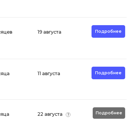
Разработка мобильных
приложений
Разработка на Kotlin
Подробнее
сяцев
19 августа
Разработка на языке C#
Разработка на языке C и C++
Разработка на языке Swift
Реверс инжиниринг
Подробнее
сяца
11 августа
Робототехника для взрослых
Ручное тестирование
С
Сетевое администрирование
Подробнее
сяца
22 августа
Сетевой инженер
отка
Создание интернет магазина