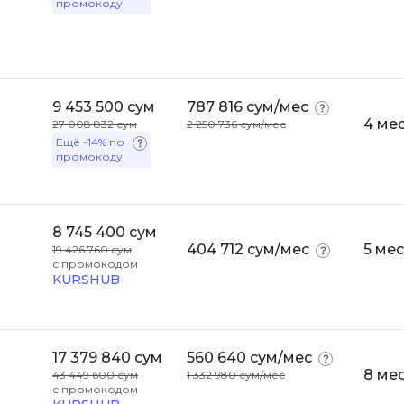
промокоду
Bootstrap
Q
Bubble
QA-тестирова
C
QGIS
9 453 500 сум
787 816 сум/мес
CI/CD
4 ме
27 008 832 сум
2 250 736 сум/мес
Qt Creator
Ещё
-14%
по
CentOS
промокоду
R
Cisco
RabbitMQ
ClickHouse
8 745 400 сум
React Native
404 712 сум/мес
5 ме
D
19 426 760 сум
Ruby
с промокодом
KURSHUB
Dart
Rust
DataLens
S
Delphi
17 379 840 сум
560 640 сум/мес
SRE
DevOps
8 ме
43 449 600 сум
1 332 980 сум/мес
с промокодом
Scala
Docker