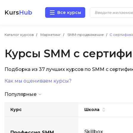
Kurs
Hub
Все курсы
Разработка
Каталог курсов
Маркетинг
SMM-продвижение
С сертифик
Курсы SMM с сертифи
Маркетинг
Дизайн
Подборка из 37 лучших курсов по SMM с сертиф
Как мы оцениваем курсы?
Аналитика
Популярные
Менеджмент
Курс
Школа
Иностранные языки
Soft Skills
Skillbox
Профессия SMM