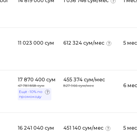
ool
14 819 000 сум
1 036 746 сум/мес
1 мес
iOS разработк
Kubernetes
j
L
jQuery
LibGDX
Linux
11 023 000 сум
612 324 сум/мес
5 ме
А
Автоматизаци
M
Администрир
MATLAB
PostgreSQL
MODX
17 870 400 сум
455 374 сум/мес
Администрир
6 ме
47 781 858 сум
827 966 сум/мес
MS Access
Ещё
-10%
по
Алгоритмы и 
MS SQL
промокоду
данных
Microsoft Azure
Архитектор П
16 241 040 сум
451 140 сум/мес
5 ме