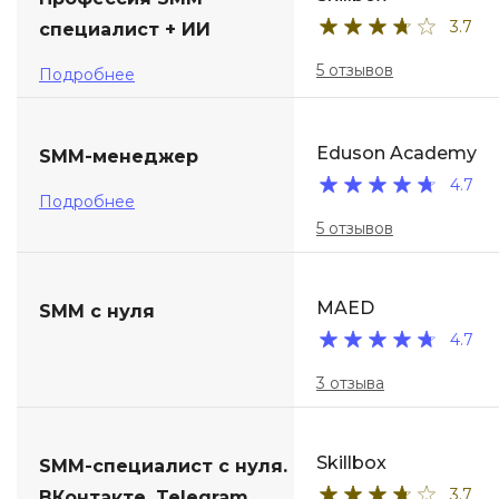
3.7
специалист + ИИ
ДПО
5 отзывов
Подробнее
Детям
Eduson Academy
SMM-менеджер
4.7
Подробнее
5 отзывов
MAED
SMM с нуля
4.7
3 отзыва
Skillbox
SMM-специалист с нуля.
3.7
ВКонтакте, Telegram,