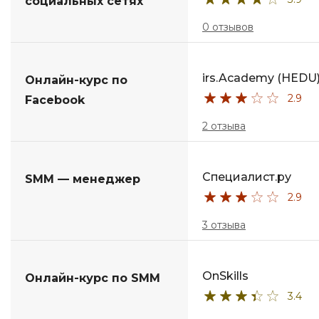
социальных сетях
0 отзывов
irs.Academy (HEDU
Онлайн-курс по
2.9
Facebook
2 отзыва
Специалист.ру
SMM — менеджер
2.9
3 отзыва
OnSkills
Онлайн-курс по SMM
3.4