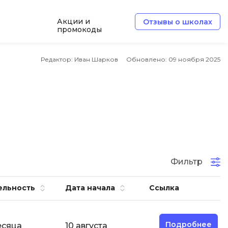
Акции и
Отзывы о школах
промокоды
Б
Редактор: Иван Шарков
Обновлено:
09 ноября 2025
Базы данных
Белый хакер
Блокчейн
В
Вайб кодинг
ботка
Фильтр
Веб-разработка
Верстка на HTML и CSS
ельность
Дата начала
Ссылка
Д
Дизайнер верстальщик
Подробнее
есяца
10 августа