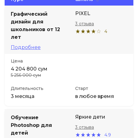
PIXEL
Графический
Иностранные языки
дизайн для
3 отзыва
школьников от 12
Soft Skills
4
лет
Подробнее
ДПО
Цена
Детям
4 204 800 сум
5 256 000 сум
Акции и промокоды
Длительность
Старт
3 месяца
в любое время
Яркие дети
Обучение
Photoshop для
3 отзыва
детей
4.9