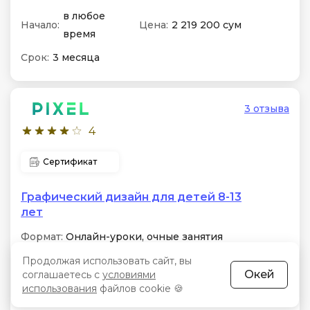
в любое
Начало:
Цена:
2 219 200 сум
время
Срок:
3 месяца
3 отзыва
4
Сертификат
Графический дизайн для детей 8-13
лет
Формат:
Онлайн-уроки, очные занятия
Особенности:
Продолжая использовать сайт, вы
Canva, Pixlr и Figma: композиция,
основы колористики и типографики. Сборка
Окей
соглашаетесь с
условиями
личных кейсов: от логотипов и мерча до
использования
файлов cookie 🍪
оформления профилей в соцсетях