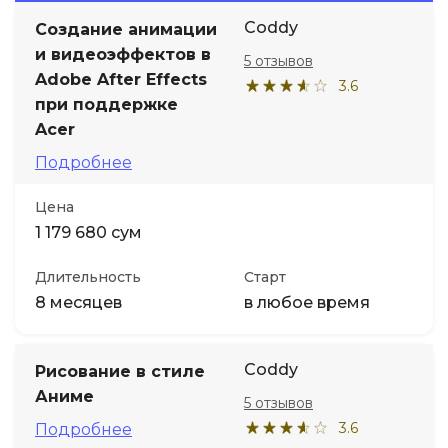
Coddy
Создание анимации
Иностранные языки
и видеоэффектов в
5 отзывов
Adobe After Effects
3.6
Soft Skills
при поддержке
Acer
ДПО
Подробнее
Цена
Детям
1 179 680 сум
Акции и промокоды
Длительность
Старт
8 месяцев
в любое время
Coddy
Рисование в стиле
Аниме
5 отзывов
3.6
Подробнее