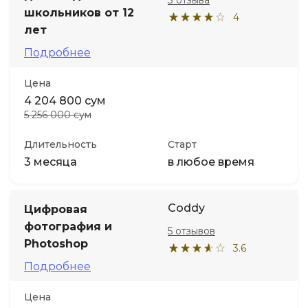
3 отзыва
школьников от 12
4
лет
Иностранные языки
Подробнее
Soft Skills
Цена
4 204 800 сум
ДПО
5 256 000 сум
Длительность
Старт
Детям
3 месяца
в любое время
Акции и промокоды
Coddy
Цифровая
фотография и
5 отзывов
Photoshop
3.6
Подробнее
Цена