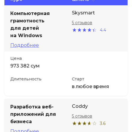
Skysmart
Компьютерная
Иностранные языки
грамотность
5 отзывов
для детей
Soft Skills
4.4
на Windows
Подробнее
ДПО
Цена
Детям
973 382 сум
Длительность
Старт
Акции и промокоды
в любое время
Coddy
Разработка веб-
приложений для
5 отзывов
бизнеса
3.6
Подробнее