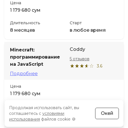
Цена
1 179 680 сум
Длительность
Старт
8 месяцев
в любое время
Coddy
Minecraft:
программирование
5 отзывов
на JavaScript
3.6
Подробнее
Цена
1 179 680 сум
Длительность
Старт
Продолжая использовать сайт, вы
Окей
соглашаетесь с
4 месяца
условиями
в любое время
использования
файлов cookie 🍪