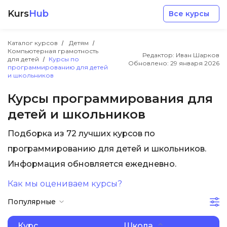
Kurs
Hub
Все курсы
Каталог курсов
Детям
Компьютерная грамотность
Редактор: Иван Шарков
для детей
Курсы по
Обновлено:
29 января 2026
программированию для детей
и школьников
Курсы программирования для
Разработка
детей и школьников
Подборка из 72 лучших курсов по
Маркетинг
программированию для детей и школьников.
Информация обновляется ежедневно.
Дизайн
Как мы оцениваем курсы?
Аналитика
Популярные
Менеджмент
Курс
Школа