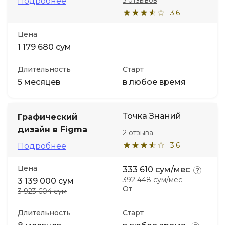
5 отзывов
Подробнее
3.6
Иностранные языки
Цена
1 179 680 сум
Soft Skills
Длительность
Старт
ДПО
5 месяцев
в любое время
Детям
Точка Знаний
Графический
дизайн в Figma
2 отзыва
Акции и промокоды
3.6
Подробнее
Цена
333 610 сум/мес
392 448 сум/мес
3 139 000 сум
От
3 923 604 сум
Длительность
Старт