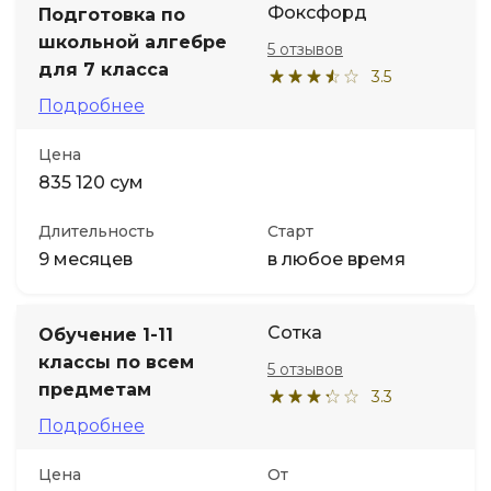
Фоксфорд
Подготовка по
школьной алгебре
5 отзывов
Иностранные языки
для 7 класса
3.5
Подробнее
Soft Skills
Цена
ДПО
835 120 сум
Длительность
Старт
Детям
9 месяцев
в любое время
Акции и промокоды
Сотка
Обучение 1-11
классы по всем
5 отзывов
предметам
3.3
Подробнее
Цена
От