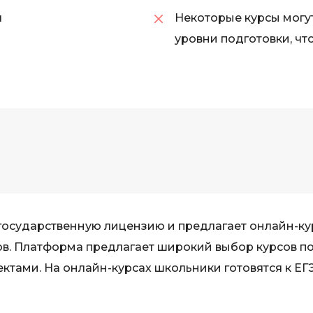
iOS разработк
Kubernetes
я
Некоторые курсы могу
уровни подготовки, ч
j
L
jQuery
LibGDX
Linux
А
Автоматизаци
M
Администрир
MATLAB
PostgreSQL
MODX
Администрир
MS Access
Алгоритмы и 
MS SQL
государственную лицензию и предлагает онлайн-к
данных
Microsoft Azure
ов. Платформа предлагает широкий выбор курсов п
Архитектор П
тами. На онлайн-курсах школьники готовятся к ЕГЭ