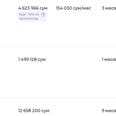
Bootstrap
4 623 966 сум
154 030 сум/мес
3 мес
Q
Bubble
Ещё
-10%
по
промокоду
QA-тестирова
C
QGIS
CI/CD
Qt Creator
CentOS
R
Cisco
RabbitMQ
1 499 128 сум
1 меся
ClickHouse
React Native
D
Ruby
Dart
Rust
DataLens
S
Delphi
SRE
DevOps
12 658 200 сум
9 мес
Scala
Docker