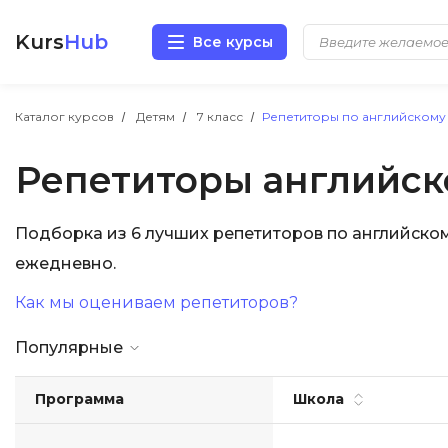
Kurs
Hub
Все курсы
Разработка
Каталог курсов
Детям
7 класс
Репетиторы по английскому 
Репетиторы английско
Маркетинг
Дизайн
Подборка из 6 лучших репетиторов по английском
ежедневно.
Аналитика
Как мы оцениваем репетиторов?
Менеджмент
Популярные
Иностранные языки
Программа
Школа
Soft Skills