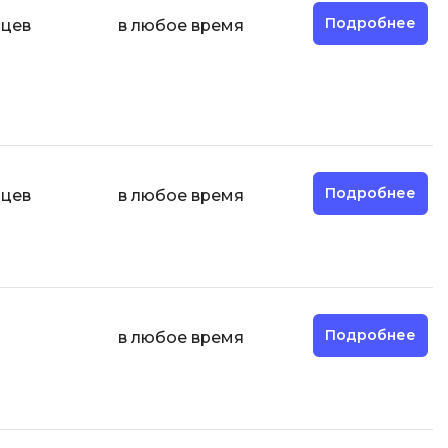
Подробнее
яцев
в любое время
И
Информационная
безопасность
К
Кибербезопасность
Подробнее
яцев
в любое время
Компьютерное зрение
ка
Компьютерные сети
М
Микросервисная архитектура
Подробнее
в любое время
Н
Нагрузочное тестирование
О