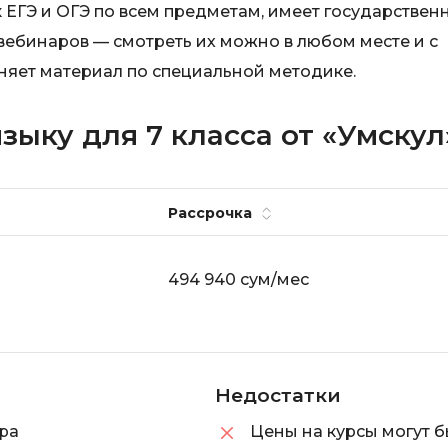
 ЕГЭ и ОГЭ по всем предметам, имеет государствен
Visual Studio 
H
вебинаров — смотреть их можно в любом месте и с
W
Hadoop
няет материал по специальной методике.
Webflow
I
Webpack
зыку для 7 класса от «Умскул
IoT
Wordpress
J
X
Рассрочка
Java-разработка
XML
JavaScript-разработка
494 940 сум/мес
Y
Java Spring Boot
Yandex Cloud
Jenkins
Z
Jira
Недостатки
Zabbix
Joomla
ра
Цены на курсы могут б
i
K