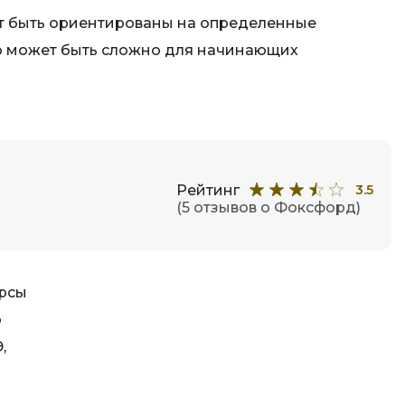
Фреймворк Node.js
а
т быть ориентированы на определенные
Фреймворк ReactJS
то может быть сложно для начинающих
Фреймворк Spring
Фреймворк Symfony
Фреймворк Vue.js
я тестирования
Х
Рейтинг
3.5
ование
Хранилища данных
(5 отзывов о Фоксфорд)
Я
ование Windows
Язык SQL
структуры
урсы
о
О
,