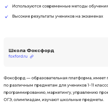
Используются современные методы обучени
Высокие результаты учеников на экзаменах
Школа Фоксфорд
foxford.ru
Фоксфорд — образовательная платформа, имеет 
по различным предметам для учеников 1−11 класс
программированию, маркетингу, управлению проек
ОГЭ, олимпиадам, изучают школьные предметы.