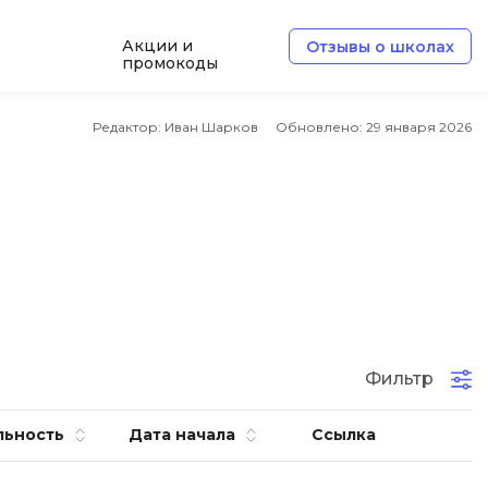
Акции и
Отзывы о школах
промокоды
Б
Редактор: Иван Шарков
Обновлено:
29 января 2026
Базы данных
Белый хакер
Блокчейн
В
Вайб кодинг
ботка
Веб-разработка
Фильтр
Верстка на HTML и CSS
льность
Дата начала
Ссылка
Д
Дизайнер верстальщик