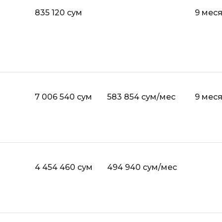
API
835 120 сум
9 мес
Objective-C
ASP.NET
OpenCart
Active Directory
OpenStack
Android-разработка
Oracle SQL
Android Studio
P
Ansible
7 006 540 сум
583 854 сум/мес
9 мес
PHP-разработ
Apache Airflow
Pascal
Apache Kafka
Perl
Arduino
PostgreSQL
Asterisk
4 454 460 сум
494 940 сум/мес
Postman
B
Powershell
Backend разработка
Prometheus
Bash
PyQt