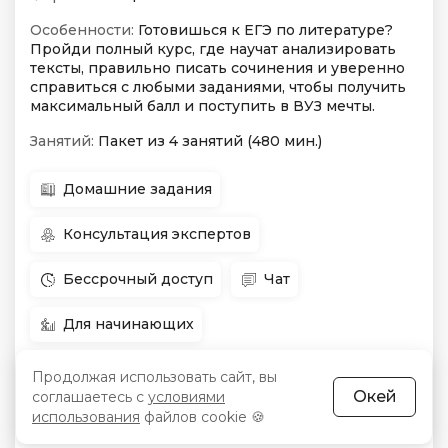
Особенности:
Готовишься к ЕГЭ по литературе?
Пройди полный курс, где научат анализировать
тексты, правильно писать сочинения и уверенно
справиться с любыми заданиями, чтобы получить
максимальный балл и поступить в ВУЗ мечты.
Занятий:
Пакет из 4 занятий (480 мин.)
Домашние задания
Консультация экспертов
Бессрочный доступ
Чат
Для начинающих
Продолжая использовать сайт, вы
Окей
соглашаетесь с
условиями
в любое
Начало:
Цена:
1 499 128 сум
использования
файлов cookie 🍪
время