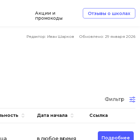
Акции и
Отзывы о школах
промокоды
Б
Редактор: Иван Шарков
Обновлено:
29 января 2026
Базы данных
Белый хакер
Блокчейн
В
Вайб кодинг
ботка
Фильтр
Веб-разработка
Верстка на HTML и CSS
льность
Дата начала
Ссылка
Д
Дизайнер верстальщик
Подробнее
яца
в любое время