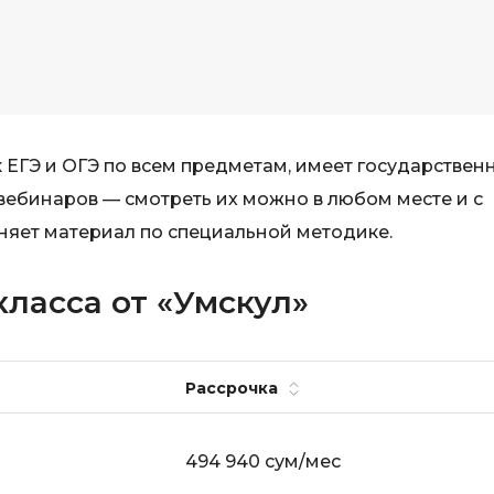
Visual Studio 
H
W
Hadoop
Webflow
I
Webpack
IoT
 ЕГЭ и ОГЭ по всем предметам, имеет государствен
Wordpress
вебинаров — смотреть их можно в любом месте и с
J
X
няет материал по специальной методике.
Java-разработка
XML
JavaScript-разработка
класса от «Умскул»
Y
Java Spring Boot
Yandex Cloud
Jenkins
Рассрочка
Z
Jira
Zabbix
Joomla
494 940 сум/мес
i
K