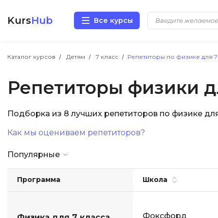
Kurs
Hub
Все курсы
Разработка
Каталог курсов
Детям
7 класс
Репетиторы по физике для 7
Репетиторы физики дл
Маркетинг
Дизайн
Подборка из 8 лучших репетиторов по физике дл
Как мы оцениваем репетиторов?
Аналитика
Популярные
Менеджмент
Программа
Школа
Иностранные языки
Soft Skills
Фоксфорд
Физика для 7 класса