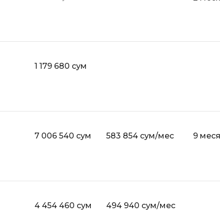
API
Objective-C
ASP.NET
OpenCart
Active Directory
OpenStack
Android-разработка
Oracle SQL
1 179 680 сум
Android Studio
P
Ansible
PHP-разработ
Apache Airflow
Pascal
Apache Kafka
7 006 540 сум
583 854 сум/мес
9 мес
Perl
Arduino
PostgreSQL
Asterisk
Postman
B
Powershell
Backend разработка
Prometheus
4 454 460 сум
494 940 сум/мес
Bash
PyQt