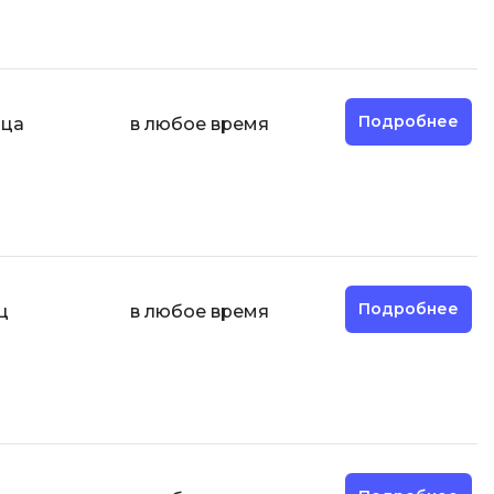
ООП
Операционные системы
ние
П
Подробнее
яца
в любое время
Парсинг
Пентест
Программная инженерия
Промпт инжиниринг
Подробнее
ц
в любое время
Р
Работа с GIT
Разработка игр
Разработка игр на Unity
Разработка игр на Unreal
Engine