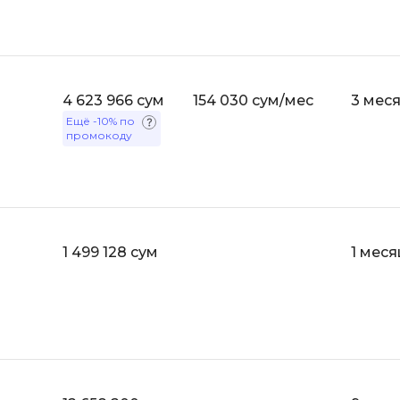
Bootstrap
Q
Bubble
QA-тестирова
C
QGIS
4 623 966 сум
154 030 сум/мес
3 мес
CI/CD
Ещё
-10%
по
Qt Creator
промокоду
CentOS
R
Cisco
RabbitMQ
ClickHouse
React Native
D
1 499 128 сум
1 меся
Ruby
Dart
Rust
DataLens
S
Delphi
SRE
DevOps
Scala
Docker