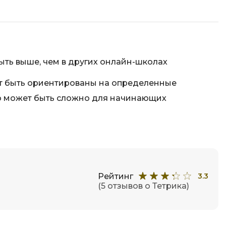
Фреймворк Node.js
а
Фреймворк ReactJS
Фреймворк Spring
Фреймворк Symfony
ыть выше, чем в других онлайн-школах
Фреймворк Vue.js
т быть ориентированы на определенные
я тестирования
Х
то может быть сложно для начинающих
ование
Хранилища данных
Я
ование Windows
Язык SQL
структуры
Рейтинг
3.3
О
(5 отзывов о Тетрика)