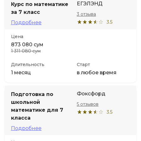
ЕГЭЛЭНД
Курс по математике
за 7 класс
3 отзыва
Иностранные языки
3.5
Подробнее
Soft Skills
Цена
873 080 сум
ДПО
1 311 080 сум
Длительность
Старт
Детям
1 месяц
в любое время
Акции и промокоды
Фоксфорд
Подготовка по
школьной
5 отзывов
математике для 7
3.5
класса
Подробнее