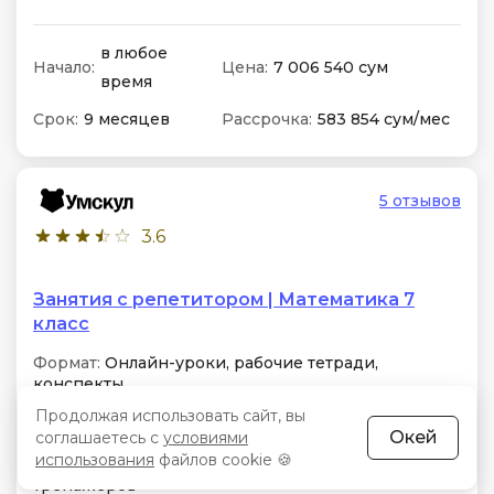
в любое
Начало:
Цена:
7 006 540 сум
время
Срок:
9 месяцев
Рассрочка:
583 854 сум/мес
5 отзывов
3.6
Занятия с репетитором | Математика 7
класс
Формат:
Онлайн-уроки, рабочие тетради,
конспекты
Продолжая использовать сайт, вы
Особенности:
Персональная траектория на основе
Окей
соглашаетесь с
условиями
диагностики, точечное восполнение пробелов и
использования
файлов cookie 🍪
закрепление материала с помощью цифровых
тренажеров