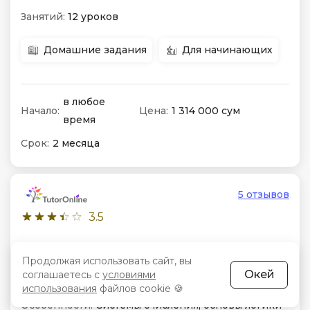
Занятий:
12 уроков
Домашние задания
Для начинающих
в любое
Начало:
Цена:
1 314 000 сум
время
Срок:
2 месяца
5 отзывов
3.5
Репетитор по информатике за 7 класс
Продолжая использовать сайт, вы
Окей
соглашаетесь с
условиями
Формат:
Онлайн-уроки
использования
файлов cookie 🍪
Особенности:
Системы счисления, основы логики